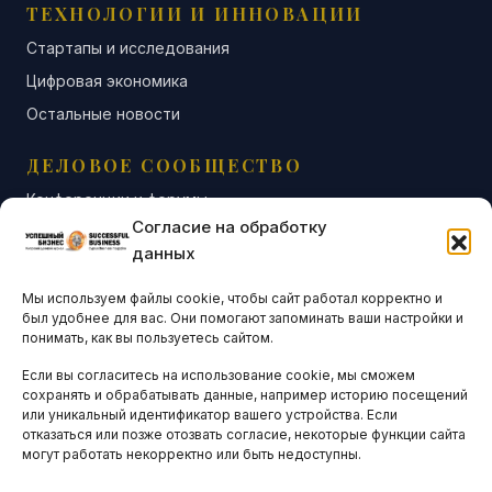
ТЕХНОЛОГИИ И ИННОВАЦИИ
Стартапы и исследования
Цифровая экономика
Остальные новости
ДЕЛОВОЕ СООБЩЕСТВО
Конференции и форумы
Согласие на обработку
Бизнес-клубы и ассоциации
данных
Остальные новости
Мы используем файлы cookie, чтобы сайт работал корректно и
АНАЛИТИКА И СТАТИСТИКА
был удобнее для вас. Они помогают запоминать ваши настройки и
понимать, как вы пользуетесь сайтом.
Если вы согласитесь на использование cookie, мы сможем
ARTICLES IN ENGLISH
сохранять и обрабатывать данные, например историю посещений
или уникальный идентификатор вашего устройства. Если
отказаться или позже отозвать согласие, некоторые функции сайта
могут работать некорректно или быть недоступны.
НАВИГАЦИЯ
Архив материалов