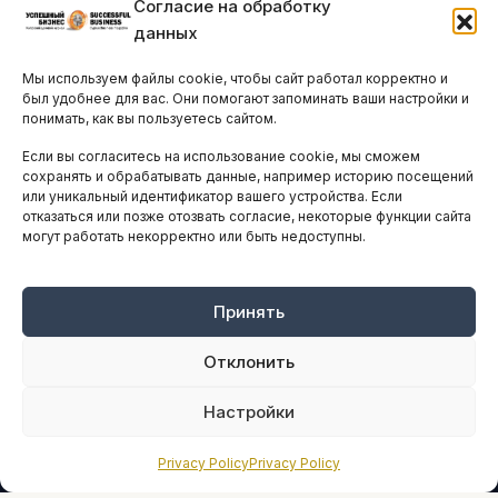
Согласие на обработку
Бизнес-клубы и ассоциации
данных
Остальные новости
Мы используем файлы cookie, чтобы сайт работал корректно и
АНАЛИТИКА И СТАТИСТИКА
был удобнее для вас. Они помогают запоминать ваши настройки и
понимать, как вы пользуетесь сайтом.
Если вы согласитесь на использование cookie, мы сможем
ARTICLES IN ENGLISH
сохранять и обрабатывать данные, например историю посещений
или уникальный идентификатор вашего устройства. Если
отказаться или позже отозвать согласие, некоторые функции сайта
НАВИГАЦИЯ
могут работать некорректно или быть недоступны.
Архив материалов
Рекламные услуги
Принять
Оплата онлайн
Отклонить
ПРАВОВАЯ ИНФОРМАЦИЯ
Настройки
Terms And Conditions
Privacy Policy
Privacy Policy
Privacy Policy
About