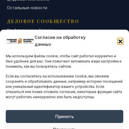
Остальные новости
ДЕЛОВОЕ СООБЩЕСТВО
Конференции и форумы
Согласие на обработку
Бизнес-клубы и ассоциации
данных
Остальные новости
Мы используем файлы cookie, чтобы сайт работал корректно и
АНАЛИТИКА И СТАТИСТИКА
был удобнее для вас. Они помогают запоминать ваши настройки и
понимать, как вы пользуетесь сайтом.
Если вы согласитесь на использование cookie, мы сможем
ARTICLES IN ENGLISH
сохранять и обрабатывать данные, например историю посещений
или уникальный идентификатор вашего устройства. Если
отказаться или позже отозвать согласие, некоторые функции сайта
могут работать некорректно или быть недоступны.
НАВИГАЦИЯ
Архив материалов
Рекламные услуги
Принять
Оплата онлайн