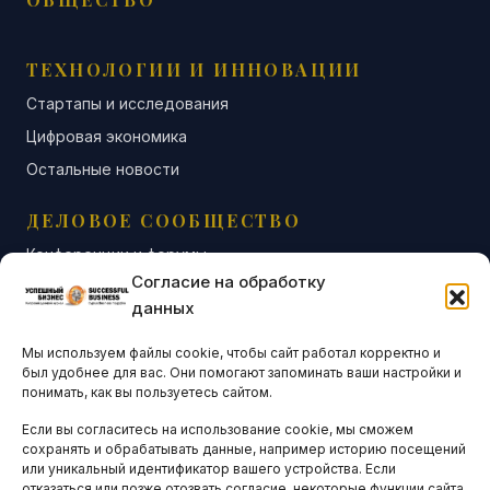
ТЕХНОЛОГИИ И ИННОВАЦИИ
Стартапы и исследования
Цифровая экономика
Остальные новости
ДЕЛОВОЕ СООБЩЕСТВО
Конференции и форумы
Согласие на обработку
Бизнес-клубы и ассоциации
данных
Остальные новости
Мы используем файлы cookie, чтобы сайт работал корректно и
АНАЛИТИКА И СТАТИСТИКА
был удобнее для вас. Они помогают запоминать ваши настройки и
понимать, как вы пользуетесь сайтом.
Если вы согласитесь на использование cookie, мы сможем
ARTICLES IN ENGLISH
сохранять и обрабатывать данные, например историю посещений
или уникальный идентификатор вашего устройства. Если
отказаться или позже отозвать согласие, некоторые функции сайта