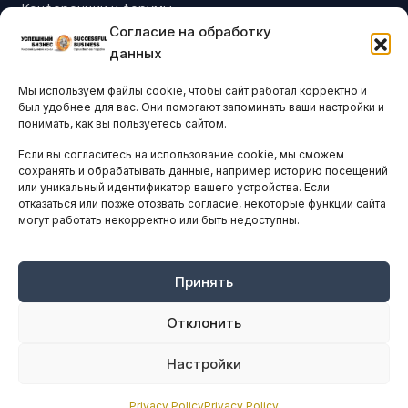
Конференции и форумы
Согласие на обработку
Бизнес-клубы и ассоциации
данных
Остальные новости
Мы используем файлы cookie, чтобы сайт работал корректно и
АНАЛИТИКА И СТАТИСТИКА
был удобнее для вас. Они помогают запоминать ваши настройки и
понимать, как вы пользуетесь сайтом.
Если вы согласитесь на использование cookie, мы сможем
ARTICLES IN ENGLISH
сохранять и обрабатывать данные, например историю посещений
или уникальный идентификатор вашего устройства. Если
отказаться или позже отозвать согласие, некоторые функции сайта
могут работать некорректно или быть недоступны.
НАВИГАЦИЯ
Архив материалов
Рекламные услуги
Принять
Оплата онлайн
Отклонить
ПРАВОВАЯ ИНФОРМАЦИЯ
Настройки
Terms And Conditions
Privacy Policy
Privacy Policy
Privacy Policy