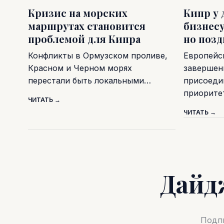
Кризис на морских
Кипр у 
маршрутах становится
бизнесу
проблемой для Кипра
но поз
Конфликты в Ормузском проливе,
Европейс
Красном и Черном морях
завершен
перестали быть локальными…
присоеди
приорите
ЧИТАТЬ →
ЧИТАТЬ →
Дайд
Подпи