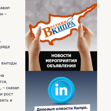
тавил
н –
,
 ряда
о выгоды
на
тся,
 – сказал
 и рост
вать и