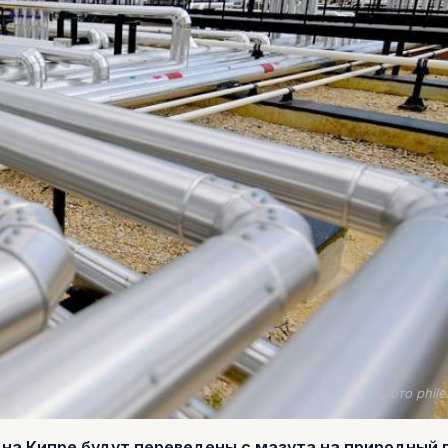
Фото phil
на Кипре будут переведены с мазута на природный г