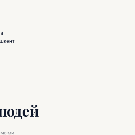
ul
ашкент
людей
самыми