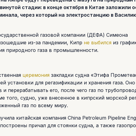
инутой стадии: в конце октября в Китае заложили о
инала, через который на электростанцию в Василик
осударственной газовой компании (ДЕФА) Симеона
оизошедшие из-за пандемии, Кипр
не выбился
из графи
ия природного газа в промышленности.
ественная
церемония
закладки судна «Этифа Прометеа
ей установки для регазификации и хранения газа. Оно
 и перерабатывать его, после чего газ по трубопрово
е того, судно, уже внесенное в кипрский морской ре
женный газ по всему миру.
ила китайская компания China Petroleum Pipeline Engi
построены причал для стоянки судна, а также газопр