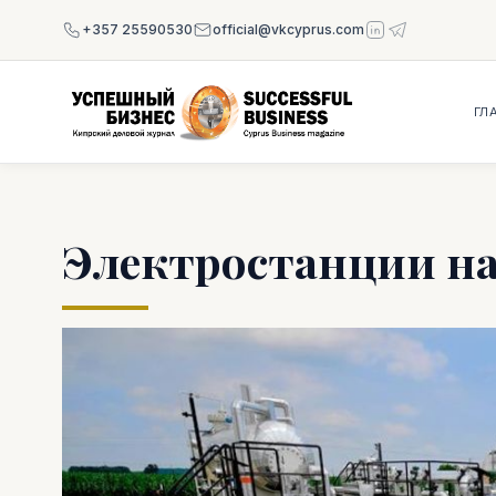
+357 25590530
official@vkcyprus.com
ГЛ
Электростанции на 