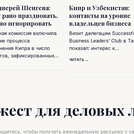
дверей Шенгена:
Кипр и Узбекистан:
 рано праздновать,
контакты на уровне
дно игнорировать
владельцев бизнеса
кая комиссия включила
Визит делегации Successf
ие процесса
Business Leaders’ Club в Т
нения Кипра в число
показал: интерес к…
тов, зафиксированных…
ЧИТАТЬ →
жест для деловых 
шитесь, чтобы получать еженедельную рассылку с 