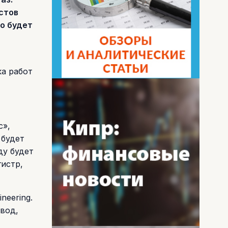
стов
о будет
ка работ
с»,
 будет
ду будет
гистр,
neering.
овод,