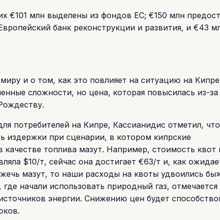
их €101 млн выделены из фондов ЕС; €150 млн предос
Европейский банк реконструкции и развития, и €43 мл
 миру и о том, как это повлияет на ситуацию на Кипре
енные сложности, но цена, которая повысилась из-за
Рождеству.
для потребителей на Кипре, Кассианидис отметил, чт
ть издержки при сценарии, в котором кипрские
 качестве топлива мазут. Например, стоимость квот 
ляла $10/т, сейчас она достигает €63/т и, как ожидае
жечь мазут, то наши расходы на квоты удвоились бы»,
, где начали использовать природный газ, отмечается
источников энергии. Снижению цен будет способство
оков.