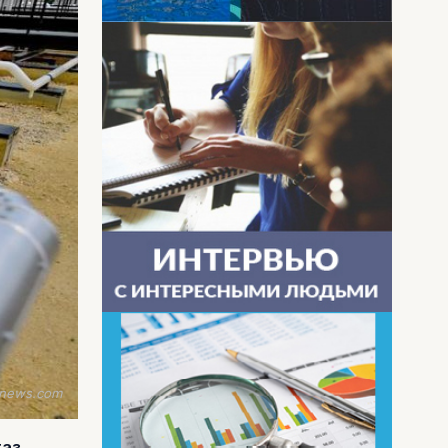
enews.com
аз.