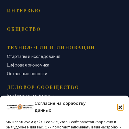
ИНТЕРВЬЮ
ОБЩЕСТВО
ТЕХНОЛОГИИ И ИННОВАЦИИ
Стартапы и исследования
Цифровая экономика
Остальные новости
ДЕЛОВОЕ СООБЩЕСТВО
Конференции и форумы
Согласие на обработку
Бизнес-клубы и ассоциации
данных
Остальные новости
Мы используем файлы cookie, чтобы сайт работал корректно и
АНАЛИТИКА И СТАТИСТИКА
был удобнее для вас. Они помогают запоминать ваши настройки и