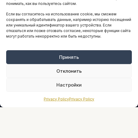
понимать, как вы пользуетесь сайтом.
Если вы согласитесь на использование cookie, мы сможем
ARTICLES IN ENGLISH
сохранять и обрабатывать данные, например историю посещений
или уникальный идентификатор вашего устройства. Если
отказаться или позже отозвать согласие, некоторые функции сайта
НАВИГАЦИЯ
могут работать некорректно или быть недоступны.
Архив материалов
Рекламные услуги
Принять
Оплата онлайн
Отклонить
ПРАВОВАЯ ИНФОРМАЦИЯ
Настройки
Terms And Conditions
Privacy Policy
Privacy Policy
Privacy Policy
About
Sources We Use