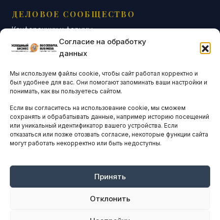
ДЕЛОВОЕ СООБЩЕСТВО
Конференции и форумы
Согласие на обработку
Бизнес-клубы и ассоциации
данных
Остальные новости
Мы используем файлы cookie, чтобы сайт работал корректно и
АНАЛИТИКА И СТАТИСТИКА
был удобнее для вас. Они помогают запоминать ваши настройки и
понимать, как вы пользуетесь сайтом.
Если вы согласитесь на использование cookie, мы сможем
ARTICLES IN ENGLISH
сохранять и обрабатывать данные, например историю посещений
или уникальный идентификатор вашего устройства. Если
отказаться или позже отозвать согласие, некоторые функции сайта
могут работать некорректно или быть недоступны.
НАВИГАЦИЯ
Архив материалов
Рекламные услуги
Принять
Оплата онлайн
Отклонить
ПРАВОВАЯ ИНФОРМАЦИЯ