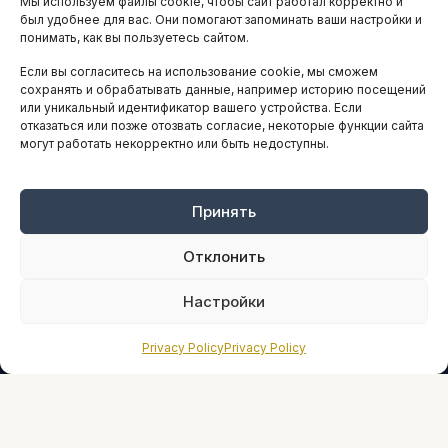
Мы используем файлы cookie, чтобы сайт работал корректно и
АНАЛИТИКА И СТАТИСТИКА
был удобнее для вас. Они помогают запоминать ваши настройки и
понимать, как вы пользуетесь сайтом.
Если вы согласитесь на использование cookie, мы сможем
ARTICLES IN ENGLISH
сохранять и обрабатывать данные, например историю посещений
или уникальный идентификатор вашего устройства. Если
отказаться или позже отозвать согласие, некоторые функции сайта
могут работать некорректно или быть недоступны.
НАВИГАЦИЯ
Архив материалов
Рекламные услуги
Принять
Оплата онлайн
Отклонить
ПРАВОВАЯ ИНФОРМАЦИЯ
Настройки
Terms And Conditions
Privacy Policy
Privacy Policy
Privacy Policy
About
Sources We Use