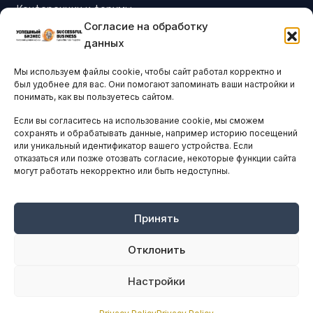
Конференции и форумы
Согласие на обработку
Бизнес-клубы и ассоциации
данных
Остальные новости
Мы используем файлы cookie, чтобы сайт работал корректно и
АНАЛИТИКА И СТАТИСТИКА
был удобнее для вас. Они помогают запоминать ваши настройки и
понимать, как вы пользуетесь сайтом.
Если вы согласитесь на использование cookie, мы сможем
ARTICLES IN ENGLISH
сохранять и обрабатывать данные, например историю посещений
или уникальный идентификатор вашего устройства. Если
отказаться или позже отозвать согласие, некоторые функции сайта
НАВИГАЦИЯ
могут работать некорректно или быть недоступны.
Архив материалов
Рекламные услуги
Принять
Оплата онлайн
Отклонить
ПРАВОВАЯ ИНФОРМАЦИЯ
Настройки
Terms And Conditions
Privacy Policy