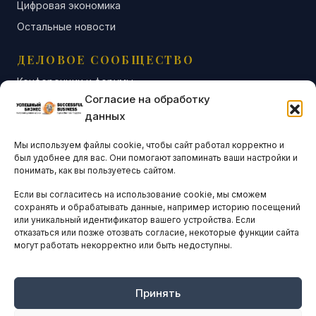
Цифровая экономика
Остальные новости
ДЕЛОВОЕ СООБЩЕСТВО
Конференции и форумы
Согласие на обработку
Бизнес-клубы и ассоциации
данных
Остальные новости
Мы используем файлы cookie, чтобы сайт работал корректно и
АНАЛИТИКА И СТАТИСТИКА
был удобнее для вас. Они помогают запоминать ваши настройки и
понимать, как вы пользуетесь сайтом.
Если вы согласитесь на использование cookie, мы сможем
ARTICLES IN ENGLISH
сохранять и обрабатывать данные, например историю посещений
или уникальный идентификатор вашего устройства. Если
отказаться или позже отозвать согласие, некоторые функции сайта
НАВИГАЦИЯ
могут работать некорректно или быть недоступны.
Архив материалов
Рекламные услуги
Принять
Оплата онлайн