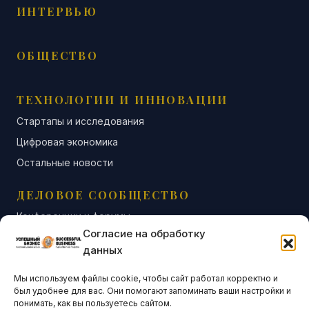
ИНТЕРВЬЮ
ОБЩЕСТВО
ТЕХНОЛОГИИ И ИННОВАЦИИ
Стартапы и исследования
Цифровая экономика
Остальные новости
ДЕЛОВОЕ СООБЩЕСТВО
Конференции и форумы
Согласие на обработку
Бизнес-клубы и ассоциации
данных
Остальные новости
Мы используем файлы cookie, чтобы сайт работал корректно и
АНАЛИТИКА И СТАТИСТИКА
был удобнее для вас. Они помогают запоминать ваши настройки и
понимать, как вы пользуетесь сайтом.