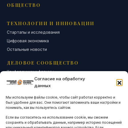
ОБЩЕСТВО
ТЕХНОЛОГИИ И ИННОВАЦИИ
Стартапы и исследования
Цифровая экономика
Остальные новости
ДЕЛОВОЕ СООБЩЕСТВО
Конференции и форумы
Согласие на обработку
Бизнес-клубы и ассоциации
данных
Остальные новости
Мы используем файлы cookie, чтобы сайт работал корректно и
АНАЛИТИКА И СТАТИСТИКА
был удобнее для вас. Они помогают запоминать ваши настройки и
понимать, как вы пользуетесь сайтом.
Если вы согласитесь на использование cookie, мы сможем
ARTICLES IN ENGLISH
сохранять и обрабатывать данные, например историю посещений
или уникальный идентификатор вашего устройства. Если