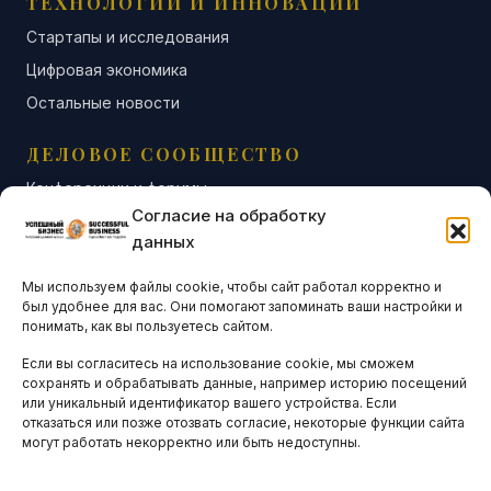
ТЕХНОЛОГИИ И ИННОВАЦИИ
Стартапы и исследования
Цифровая экономика
Остальные новости
ДЕЛОВОЕ СООБЩЕСТВО
Конференции и форумы
Согласие на обработку
Бизнес-клубы и ассоциации
данных
Остальные новости
Мы используем файлы cookie, чтобы сайт работал корректно и
АНАЛИТИКА И СТАТИСТИКА
был удобнее для вас. Они помогают запоминать ваши настройки и
понимать, как вы пользуетесь сайтом.
Если вы согласитесь на использование cookie, мы сможем
ARTICLES IN ENGLISH
сохранять и обрабатывать данные, например историю посещений
или уникальный идентификатор вашего устройства. Если
отказаться или позже отозвать согласие, некоторые функции сайта
НАВИГАЦИЯ
могут работать некорректно или быть недоступны.
Архив материалов