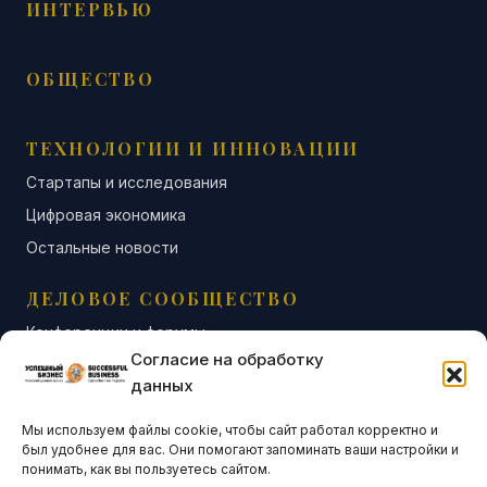
ИНТЕРВЬЮ
ОБЩЕСТВО
ТЕХНОЛОГИИ И ИННОВАЦИИ
Стартапы и исследования
Цифровая экономика
Остальные новости
ДЕЛОВОЕ СООБЩЕСТВО
Конференции и форумы
Согласие на обработку
Бизнес-клубы и ассоциации
данных
Остальные новости
Мы используем файлы cookie, чтобы сайт работал корректно и
АНАЛИТИКА И СТАТИСТИКА
был удобнее для вас. Они помогают запоминать ваши настройки и
понимать, как вы пользуетесь сайтом.