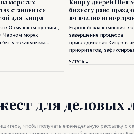
 на морских
Кипр у дверей Шенге
тах становится
бизнесу рано праздн
мой для Кипра
но поздно игнориро
ы в Ормузском проливе,
Европейская комиссия вк
и Черном морях
завершение процесса
и быть локальными…
присоединения Кипра в ч
приоритетов, зафиксиро
ЧИТАТЬ →
жест для деловых 
шитесь, чтобы получать еженедельную рассылку с 
туальными статьями, статистикой и аналитикой по Кип