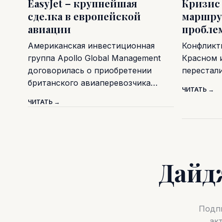
EasyJet – крупнейшая
Кризис
сделка в европейской
маршру
авиации
пробле
Американская инвестиционная
Конфликт
группа Apollo Global Management
Красном 
договорилась о приобретении
перестал
британского авиаперевозчика…
ЧИТАТЬ →
ЧИТАТЬ →
Дайд
Подпи
ак