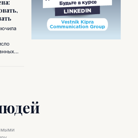
на:
овать,
вать
лючила
исло
ванных…
людей
самыми
ру.