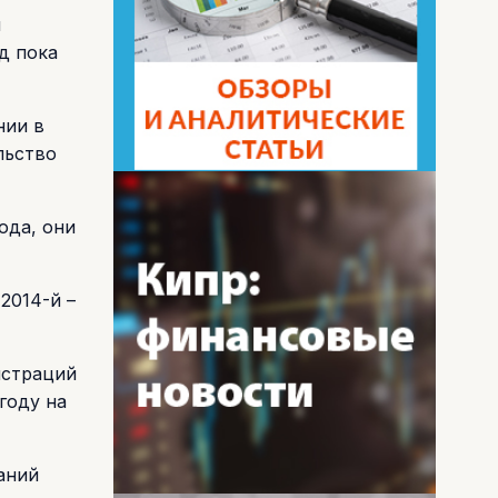
и
д пока
нии в
льство
ода, они
2014-й –
истраций
году на
аний