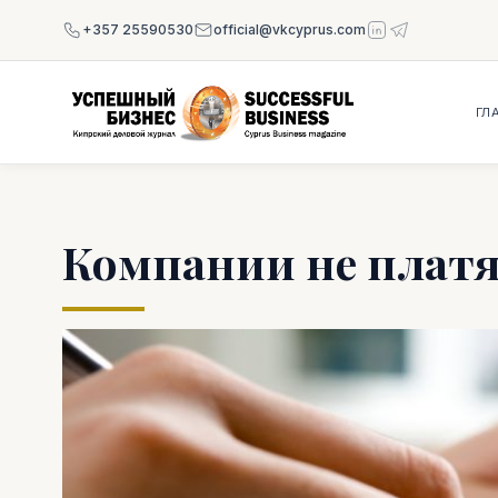
+357 25590530
official@vkcyprus.com
ГЛ
Компании не платя