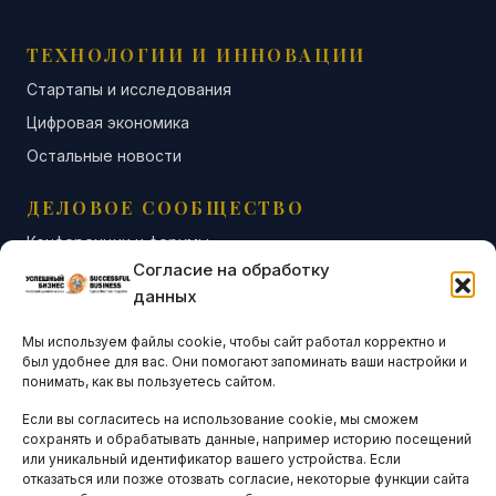
ТЕХНОЛОГИИ И ИННОВАЦИИ
Стартапы и исследования
Цифровая экономика
Остальные новости
ДЕЛОВОЕ СООБЩЕСТВО
Конференции и форумы
Согласие на обработку
Бизнес-клубы и ассоциации
данных
Остальные новости
Мы используем файлы cookie, чтобы сайт работал корректно и
АНАЛИТИКА И СТАТИСТИКА
был удобнее для вас. Они помогают запоминать ваши настройки и
понимать, как вы пользуетесь сайтом.
Если вы согласитесь на использование cookie, мы сможем
ARTICLES IN ENGLISH
сохранять и обрабатывать данные, например историю посещений
или уникальный идентификатор вашего устройства. Если
отказаться или позже отозвать согласие, некоторые функции сайта