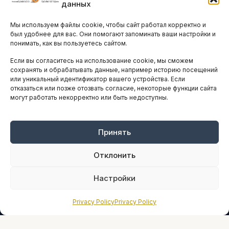
данных
Остальные новости
Мы используем файлы cookie, чтобы сайт работал корректно и
АНАЛИТИКА И СТАТИСТИКА
был удобнее для вас. Они помогают запоминать ваши настройки и
понимать, как вы пользуетесь сайтом.
Если вы согласитесь на использование cookie, мы сможем
ARTICLES IN ENGLISH
сохранять и обрабатывать данные, например историю посещений
или уникальный идентификатор вашего устройства. Если
отказаться или позже отозвать согласие, некоторые функции сайта
могут работать некорректно или быть недоступны.
НАВИГАЦИЯ
Архив материалов
Рекламные услуги
Принять
Оплата онлайн
Отклонить
ПРАВОВАЯ ИНФОРМАЦИЯ
Настройки
Terms And Conditions
Privacy Policy
Privacy Policy
Privacy Policy
About