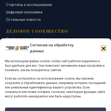
Стартапы и исследования
Цифровая экономика
Остальные новости
ДЕЛОВОЕ СООБЩЕСТВО
Конференции и форумы
Согласие на обработку
Бизнес-клубы и ассоциации
данных
Остальные новости
Мы используем файлы cookie, чтобы сайт работал корректно и
АНАЛИТИКА И СТАТИСТИКА
был удобнее для вас. Они помогают запоминать ваши настройки и
понимать, как вы пользуетесь сайтом.
Если вы согласитесь на использование cookie, мы сможем
ARTICLES IN ENGLISH
сохранять и обрабатывать данные, например историю посещений
или уникальный идентификатор вашего устройства. Если
отказаться или позже отозвать согласие, некоторые функции сайта
могут работать некорректно или быть недоступны.
НАВИГАЦИЯ
Архив материалов