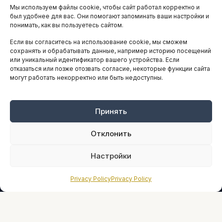
Мы используем файлы cookie, чтобы сайт работал корректно и
АНАЛИТИКА И СТАТИСТИКА
был удобнее для вас. Они помогают запоминать ваши настройки и
понимать, как вы пользуетесь сайтом.
Если вы согласитесь на использование cookie, мы сможем
ARTICLES IN ENGLISH
сохранять и обрабатывать данные, например историю посещений
или уникальный идентификатор вашего устройства. Если
отказаться или позже отозвать согласие, некоторые функции сайта
могут работать некорректно или быть недоступны.
НАВИГАЦИЯ
Архив материалов
Рекламные услуги
Принять
Оплата онлайн
Отклонить
ПРАВОВАЯ ИНФОРМАЦИЯ
Настройки
Terms And Conditions
Privacy Policy
Privacy Policy
Privacy Policy
About
Sources We Use