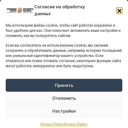
Согласие на обработку
Бизнес-клубы и ассоциации
данных
Остальные новости
Мы используем файлы cookie, чтобы сайт работал корректно и
АНАЛИТИКА И СТАТИСТИКА
был удобнее для вас. Они помогают запоминать ваши настройки и
понимать, как вы пользуетесь сайтом.
Если вы согласитесь на использование cookie, мы сможем
ARTICLES IN ENGLISH
сохранять и обрабатывать данные, например историю посещений
или уникальный идентификатор вашего устройства. Если
отказаться или позже отозвать согласие, некоторые функции сайта
могут работать некорректно или быть недоступны.
НАВИГАЦИЯ
Архив материалов
Рекламные услуги
Принять
Оплата онлайн
Отклонить
ПРАВОВАЯ ИНФОРМАЦИЯ
Настройки
Terms And Conditions
Privacy Policy
Privacy Policy
Privacy Policy