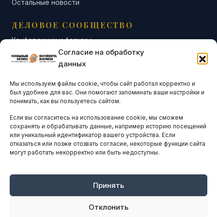
Остальные новости
ДЕЛОВОЕ СООБЩЕСТВО
Конференции и форумы
Согласие на обработку
Бизнес-клубы и ассоциации
данных
Остальные новости
Мы используем файлы cookie, чтобы сайт работал корректно и
АНАЛИТИКА И СТАТИСТИКА
был удобнее для вас. Они помогают запоминать ваши настройки и
понимать, как вы пользуетесь сайтом.
Если вы согласитесь на использование cookie, мы сможем
ARTICLES IN ENGLISH
сохранять и обрабатывать данные, например историю посещений
или уникальный идентификатор вашего устройства. Если
отказаться или позже отозвать согласие, некоторые функции сайта
НАВИГАЦИЯ
могут работать некорректно или быть недоступны.
Архив материалов
Рекламные услуги
Принять
Оплата онлайн
Отклонить