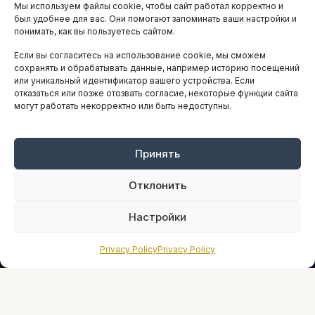
Мы используем файлы cookie, чтобы сайт работал корректно и
АНАЛИТИКА И СТАТИСТИКА
был удобнее для вас. Они помогают запоминать ваши настройки и
понимать, как вы пользуетесь сайтом.
Если вы согласитесь на использование cookie, мы сможем
ARTICLES IN ENGLISH
сохранять и обрабатывать данные, например историю посещений
или уникальный идентификатор вашего устройства. Если
отказаться или позже отозвать согласие, некоторые функции сайта
могут работать некорректно или быть недоступны.
НАВИГАЦИЯ
Архив материалов
Рекламные услуги
Принять
Оплата онлайн
Отклонить
ПРАВОВАЯ ИНФОРМАЦИЯ
Настройки
Terms And Conditions
Privacy Policy
Privacy Policy
Privacy Policy
About
Sources We Use