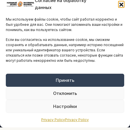
Согласие на обработку
Бизнес-клубы и ассоциации
данных
Остальные новости
Мы используем файлы cookie, чтобы сайт работал корректно и
АНАЛИТИКА И СТАТИСТИКА
был удобнее для вас. Они помогают запоминать ваши настройки и
понимать, как вы пользуетесь сайтом.
Если вы согласитесь на использование cookie, мы сможем
ARTICLES IN ENGLISH
сохранять и обрабатывать данные, например историю посещений
или уникальный идентификатор вашего устройства. Если
отказаться или позже отозвать согласие, некоторые функции сайта
могут работать некорректно или быть недоступны.
НАВИГАЦИЯ
Архив материалов
Рекламные услуги
Принять
Оплата онлайн
Отклонить
ПРАВОВАЯ ИНФОРМАЦИЯ
Настройки
Terms And Conditions
Privacy Policy
Privacy Policy
Privacy Policy
About