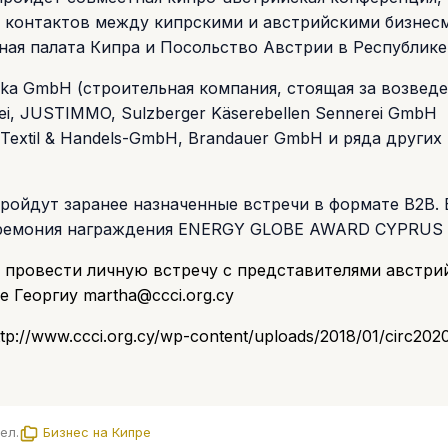
х контактов между кипрскими и австрийскими бизнес
ая палата Кипра и Посольство Австрии в Республике
a GmbH (строительная компания, стоящая за возведе
erei, JUSTIMMO, Sulzberger Käserebellen Sennerei GmbH
x Textil & Handels-GmbH, Brandauer GmbH и ряда других
 пройдут заранее назначенные встречи в формате B2B. 
еремония награждения ENERGY GLOBE AWARD CYPRUS 
 провести личную встречу с представителями австри
те Георгиу
martha@ccci.org.cy
ttp://www.ccci.org.cy/wp-content/uploads/2018/01/circ202
ел.
Бизнес на Кипре