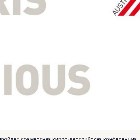
и пройдет совместная кипро-австрийская конференция,