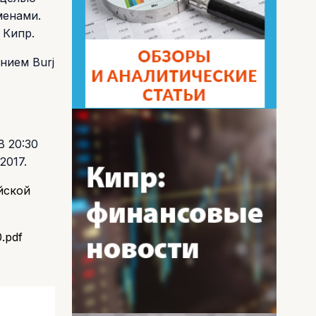
менами.
 Кипр.
нием Burj
В 20:30
2017.
йской
0.pdf