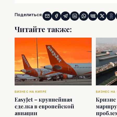
Поделиться:
Читайте также:
БИЗНЕС НА КИПРЕ
БИЗНЕС НА
EasyJet – крупнейшая
Кризис
сделка в европейской
маршру
авиации
пробле