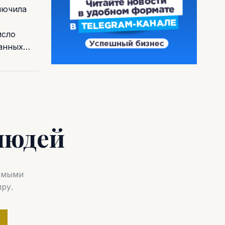
лючила
исло
ванных…
людей
самыми
ру.