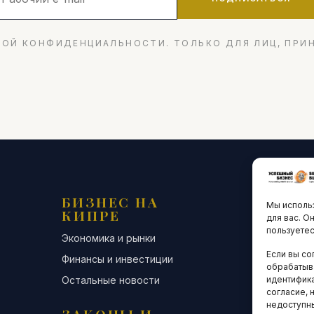
ОЙ КОНФИДЕНЦИАЛЬНОСТИ. ТОЛЬКО ДЛЯ ЛИЦ, ПРИ
БИЗНЕС НА
ТЕХНО
Мы использ
КИПРЕ
ИННО
для вас. О
пользуетес
Экономика и рынки
Стартапы и
Если вы со
Финансы и инвестиции
Цифровая э
обрабатыв
Остальные новости
Остальные 
идентифика
согласие, 
недоступн
ЗАКОНЫ И
ДЕЛОВ