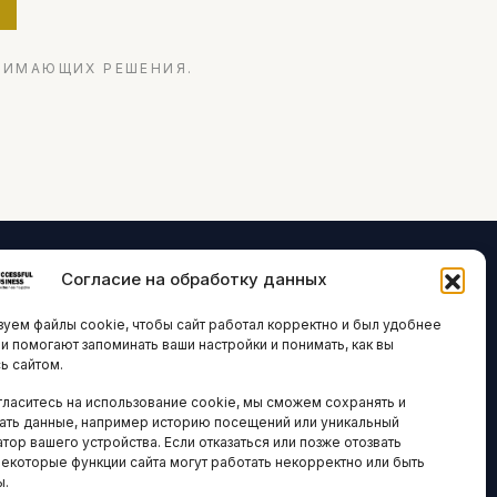
НИМАЮЩИХ РЕШЕНИЯ.
Согласие на обработку данных
ЛОГИИ И
ARTICLES IN
уем файлы cookie, чтобы сайт работал корректно и был удобнее
ВАЦИИ
ENGLISH
ни помогают запоминать ваши настройки и понимать, как вы
ь сайтом.
 исследования
гласитесь на использование cookie, мы сможем сохранять и
кономика
НАВИГАЦИЯ
ать данные, например историю посещений или уникальный
новости
тор вашего устройства. Если отказаться или позже отозвать
Архив материалов
некоторые функции сайта могут работать некорректно или быть
ы.
Рекламные услуги
ОЕ