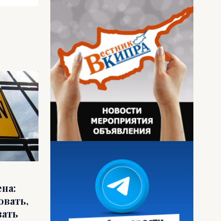
на:
овать,
вать