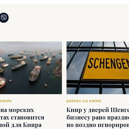
 КИПРЕ
БИЗНЕС НА КИПРЕ
 на морских
Кипр у дверей Шенге
тах становится
бизнесу рано праздн
мой для Кипра
но поздно игнориро