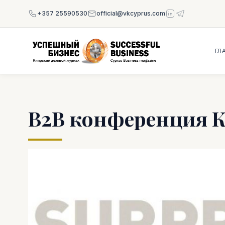
+357 25590530
official@vkcyprus.com
ГЛ
В2В конференция К