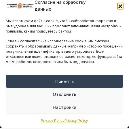
Согласие на обработку
Бизнес-клубы и ассоциации
данных
Остальные новости
Мы используем файлы cookie, чтобы сайт работал корректно и
АНАЛИТИКА И СТАТИСТИКА
был удобнее для вас. Они помогают запоминать ваши настройки и
понимать, как вы пользуетесь сайтом.
Если вы согласитесь на использование cookie, мы сможем
ARTICLES IN ENGLISH
сохранять и обрабатывать данные, например историю посещений
или уникальный идентификатор вашего устройства. Если
отказаться или позже отозвать согласие, некоторые функции сайта
могут работать некорректно или быть недоступны.
НАВИГАЦИЯ
Архив материалов
Рекламные услуги
Принять
Оплата онлайн
Отклонить
ПРАВОВАЯ ИНФОРМАЦИЯ
Настройки
Terms And Conditions
Privacy Policy
Privacy Policy
Privacy Policy
About