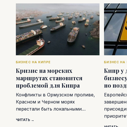
БИЗНЕС НА КИПРЕ
БИЗНЕС НА
Кризис на морских
Кипр у 
маршрутах становится
бизнесу
проблемой для Кипра
но поз
Конфликты в Ормузском проливе,
Европейс
Красном и Черном морях
завершен
перестали быть локальными…
присоеди
приорите
ЧИТАТЬ →
ЧИТАТЬ →