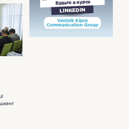
ul
ашкент