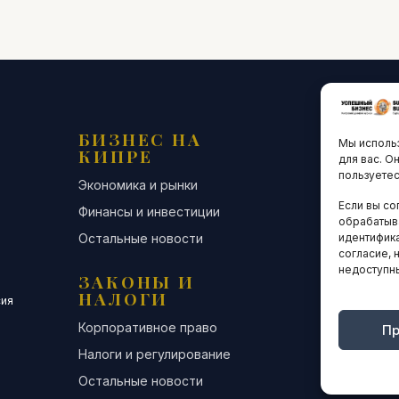
БИЗНЕС НА
ТЕХНО
Мы использ
КИПРЕ
ИННО
для вас. О
пользуетес
Экономика и рынки
Стартапы и
Если вы со
Финансы и инвестиции
Цифровая э
обрабатыв
Остальные новости
Остальные 
идентифика
согласие, 
недоступн
ЗАКОНЫ И
ДЕЛОВ
НАЛОГИ
СООБЩ
сия
Корпоративное право
Конференци
Пр
Налоги и регулирование
Бизнес-клуб
Остальные новости
Остальные 