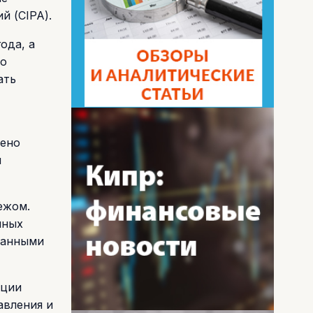
й (CIPA).
ода, а
то
ать
рено
и
ежом.
нных
ранными
ации
авления и