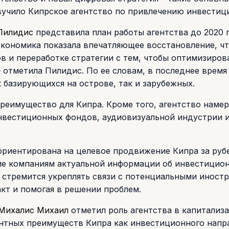
учило Кипрское агентство по привлечению инвестици
Пилидис
представила план работы агентства до 2020 г
экономика показала впечатляющее восстановление, ч
в и переработке стратегии с тем, чтобы оптимизиров
отметила Пилидис. По ее словам, в последнее время
 базирующихся на острове, так и зарубежных.
преимущество для Кипра. Кроме того, агентство наме
инвестиционных фондов, аудиовизуальной индустрии 
 ориентирована на целевое продвижение Кипра за руб
ие компаниям актуальной информации об инвестицио
о стремится укреплять связи с потенциальными иност
кт и помогая в решении проблем.
Михалис Михаил
отметил роль агентства в капитализ
нтных преимуществ Кипра как инвестиционного напр