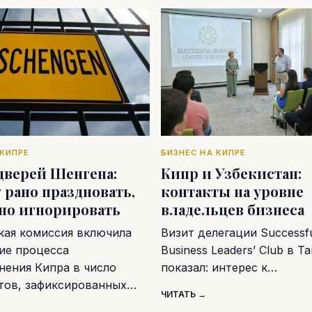
 КИПРЕ
БИЗНЕС НА КИПРЕ
дверей Шенгена:
Кипр и Узбекистан:
 рано праздновать,
контакты на уровне
дно игнорировать
владельцев бизнеса
кая комиссия включила
Визит делегации Successf
ие процесса
Business Leaders’ Club в Т
нения Кипра в число
показал: интерес к…
тов, зафиксированных…
ЧИТАТЬ →