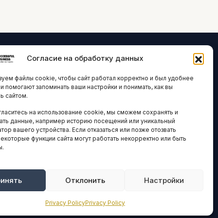
Согласие на обработку данных
ЛОГИИ И
ARTICLES IN
уем файлы cookie, чтобы сайт работал корректно и был удобнее
ВАЦИИ
ENGLISH
ни помогают запоминать ваши настройки и понимать, как вы
ь сайтом.
 исследования
гласитесь на использование cookie, мы сможем сохранять и
кономика
НАВИГАЦИЯ
ать данные, например историю посещений или уникальный
новости
тор вашего устройства. Если отказаться или позже отозвать
Архив материалов
некоторые функции сайта могут работать некорректно или быть
ы.
Рекламные услуги
ОЕ
ЕСТВО
Оплата онлайн
и и форумы
инять
Отклонить
Настройки
ПРАВОВАЯ
ы и ассоциации
ИНФОРМАЦИЯ
Privacy Policy
Privacy Policy
новости
Terms And Conditions