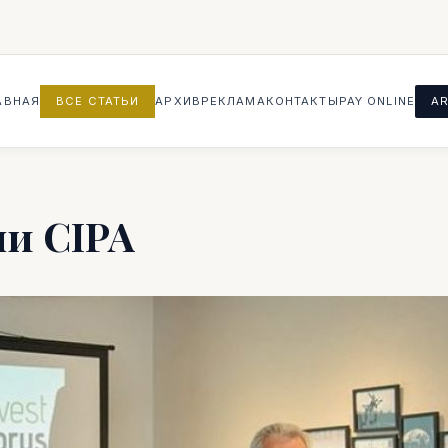
АВНАЯ
ВСЕ СТАТЬИ
АРХИВ
РЕКЛАМА
КОНТАКТЫ
PAY ONLINE
AR
ли CIPA