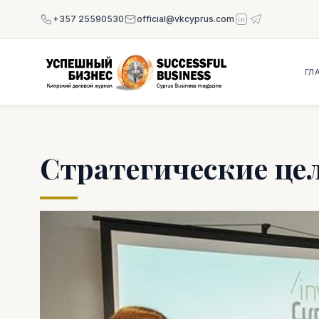
+357 25590530
official@vkcyprus.com
ГЛ
Стратегические це