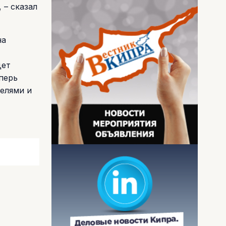
 – сказал
на
дет
перь
телями и