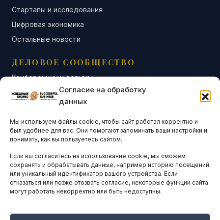
Стартапы и исследования
Цифровая экономика
Остальные новости
ДЕЛОВОЕ СООБЩЕСТВО
Конференции и форумы
Согласие на обработку
Бизнес-клубы и ассоциации
данных
Остальные новости
Мы используем файлы cookie, чтобы сайт работал корректно и
АНАЛИТИКА И СТАТИСТИКА
был удобнее для вас. Они помогают запоминать ваши настройки и
понимать, как вы пользуетесь сайтом.
Если вы согласитесь на использование cookie, мы сможем
ARTICLES IN ENGLISH
сохранять и обрабатывать данные, например историю посещений
или уникальный идентификатор вашего устройства. Если
отказаться или позже отозвать согласие, некоторые функции сайта
могут работать некорректно или быть недоступны.
НАВИГАЦИЯ
Архив материалов