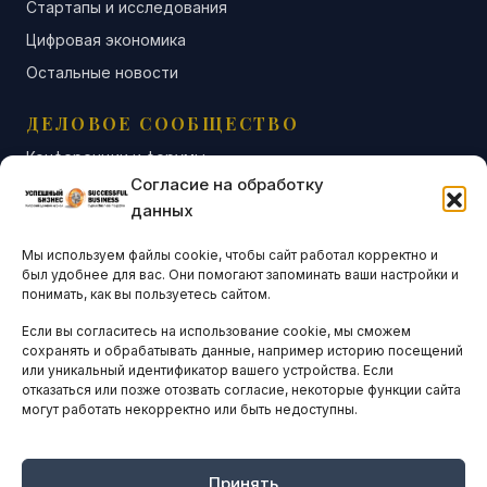
Стартапы и исследования
Цифровая экономика
Остальные новости
ДЕЛОВОЕ СООБЩЕСТВО
Конференции и форумы
Согласие на обработку
Бизнес-клубы и ассоциации
данных
Остальные новости
Мы используем файлы cookie, чтобы сайт работал корректно и
АНАЛИТИКА И СТАТИСТИКА
был удобнее для вас. Они помогают запоминать ваши настройки и
понимать, как вы пользуетесь сайтом.
Если вы согласитесь на использование cookie, мы сможем
ARTICLES IN ENGLISH
сохранять и обрабатывать данные, например историю посещений
или уникальный идентификатор вашего устройства. Если
отказаться или позже отозвать согласие, некоторые функции сайта
НАВИГАЦИЯ
могут работать некорректно или быть недоступны.
Архив материалов
Рекламные услуги
Принять