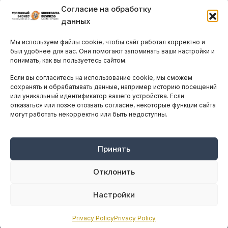
Согласие на обработку
Бизнес-клубы и ассоциации
данных
Остальные новости
Мы используем файлы cookie, чтобы сайт работал корректно и
АНАЛИТИКА И СТАТИСТИКА
был удобнее для вас. Они помогают запоминать ваши настройки и
понимать, как вы пользуетесь сайтом.
Если вы согласитесь на использование cookie, мы сможем
ARTICLES IN ENGLISH
сохранять и обрабатывать данные, например историю посещений
или уникальный идентификатор вашего устройства. Если
отказаться или позже отозвать согласие, некоторые функции сайта
могут работать некорректно или быть недоступны.
НАВИГАЦИЯ
Архив материалов
Рекламные услуги
Принять
Оплата онлайн
Отклонить
ПРАВОВАЯ ИНФОРМАЦИЯ
Настройки
Terms And Conditions
Privacy Policy
Privacy Policy
Privacy Policy