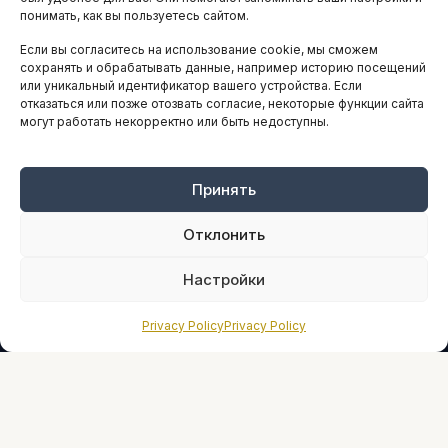
понимать, как вы пользуетесь сайтом.
Если вы согласитесь на использование cookie, мы сможем
ARTICLES IN ENGLISH
сохранять и обрабатывать данные, например историю посещений
или уникальный идентификатор вашего устройства. Если
отказаться или позже отозвать согласие, некоторые функции сайта
могут работать некорректно или быть недоступны.
НАВИГАЦИЯ
Архив материалов
Рекламные услуги
Принять
Оплата онлайн
Отклонить
ПРАВОВАЯ ИНФОРМАЦИЯ
Настройки
Terms And Conditions
Privacy Policy
Privacy Policy
Privacy Policy
About
Sources We Use