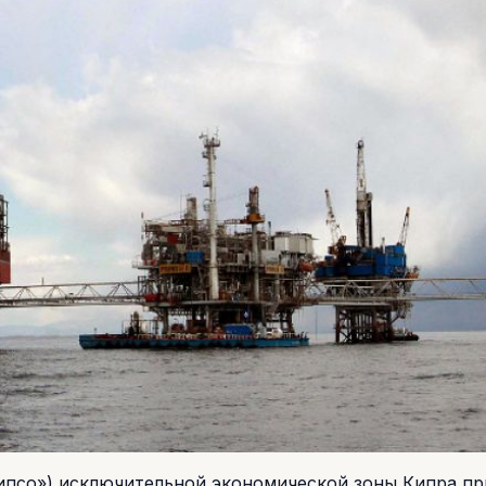
липсо») исключительной экономической зоны Кипра п