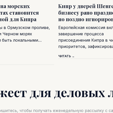
 на морских
Кипр у дверей Шенге
тах становится
бизнесу рано праздн
мой для Кипра
но поздно игнориро
ы в Ормузском проливе,
Европейская комиссия вк
и Черном морях
завершение процесса
и быть локальными…
присоединения Кипра в ч
приоритетов, зафиксиро
ЧИТАТЬ →
жест для деловых 
шитесь, чтобы получать еженедельную рассылку с 