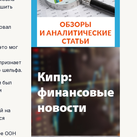
ршить
овал
это мог
признает
о шельфа.
и был
и
й на
ся
ее ООН