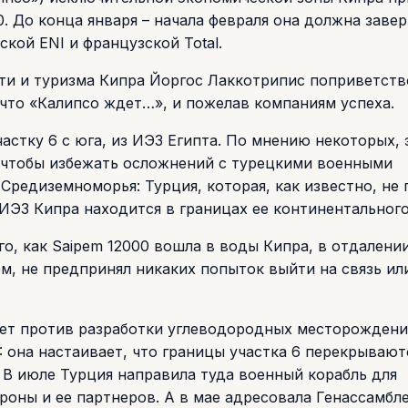
. До конца января – начала февраля она должна заве
кой ENI и французской Total.
ти и туризма Кипра Йоргос Лаккотрипис поприветств
 что «Калипсо ждет…», и пожелав компаниям успеха.
астку 6 с юга, из ИЭЗ Египта. По мнению некоторых, 
, чтобы избежать осложнений с турецкими военными
редиземноморья: Турция, которая, как известно, не 
6 ИЭЗ Кипра находится в границах ее континентальног
го, как Saipem 12000 вошла в воды Кипра, в отдалени
м, не предпринял никаких попыток выйти на связь ил
ует против разработки углеводородных месторождени
: она настаивает, что границы участка 6 перекрывают
 В июле Турция направила туда военный корабль для
роны и ее партнеров. А в мае адресовала Генассамбл