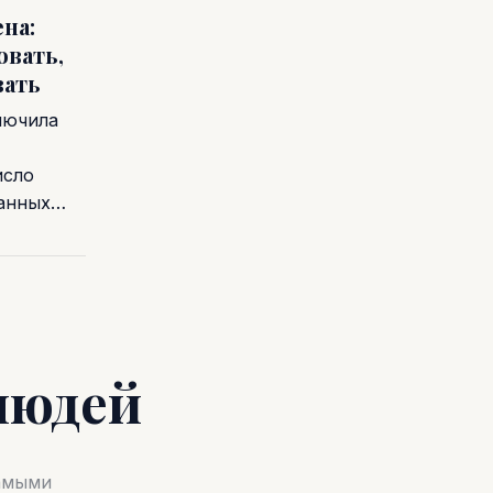
на:
овать,
вать
лючила
исло
ванных…
людей
самыми