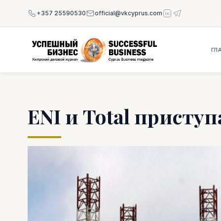
+357 25590530
official@vkcyprus.com
ГЛ
ENI и Total присту