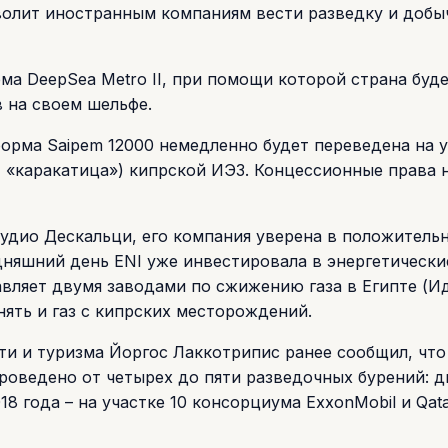
зволит иностранным компаниям вести разведку и добы
ма DeepSea Metro II, при помощи которой страна буд
 на своем шельфе.
форма Saipem 12000 немедленно будет переведена на у
ет «каракатица») кипрской ИЭЗ. Концессионные права 
удио Дескальци, его компания уверена в положитель
дняшний день ENI уже инвестировала в энергетически
авляет двумя заводами по сжижению газа в Египте (И
нять и газ с кипрских месторождений.
и и туризма Йоргос Лаккотрипис ранее сообщил, что 
роведено от четырех до пяти разведочных бурений: дв
18 года – на участке 10 консорциума ExxonMobil и Qat