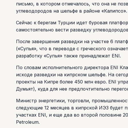
письмо, в котором отмечалось, что она не по
углеводородов на шельфе в районе «Калипсо».
Сейчас к берегам Турции идет буровая платфор
самостоятельно вести разведку углеводородов
После завершения разведки на участке 6 плат
(«Супья», что в переводе с греческого означа
разработку «Супья» также принадлежат ENI.
По словам исполнительного директора ENI Кла
исходе разведки на кипрском шельфе. На сего
проекты на Кипре более 450 млн евро. ENI упр
Думьят), куда для нее предпочтительно перего
Министр энергетики, торговли, промышленност
следующие 12 месяцев в кипрской ИЭЗ будет п
участках ENI, и еще два во второй половине 20
Petroleum.