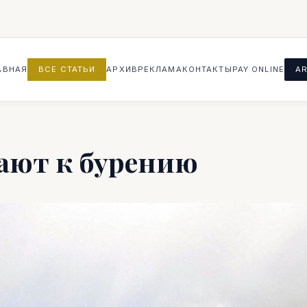
АВНАЯ
ВСЕ СТАТЬИ
АРХИВ
РЕКЛАМА
КОНТАКТЫ
PAY ONLINE
AR
пают к бурению