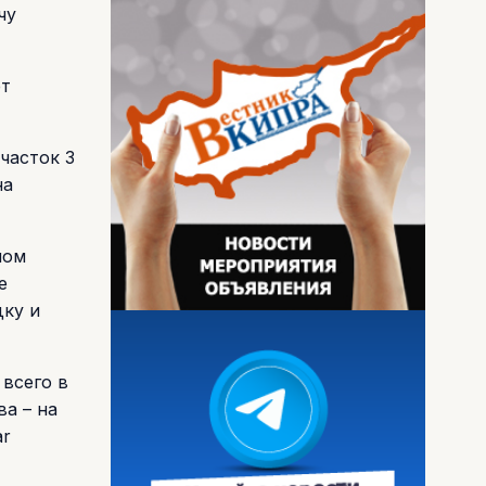
чу
ет
часток 3
на
ном
е
дку и
всего в
а – на
ar