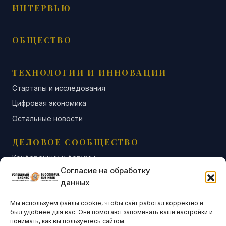
ИНТЕРВЬЮ
ОБЩЕСТВО
ТЕХНОЛОГИИ И ИННОВАЦИИ
Стартапы и исследования
Цифровая экономика
Остальные новости
ДЕЛОВОЕ СООБЩЕСТВО
Конференции и форумы
Согласие на обработку
Бизнес-клубы и ассоциации
данных
Остальные новости
Мы используем файлы cookie, чтобы сайт работал корректно и
АНАЛИТИКА И СТАТИСТИКА
был удобнее для вас. Они помогают запоминать ваши настройки и
понимать, как вы пользуетесь сайтом.