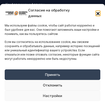
Конференции и форумы
Согласие на обработку
Бизнес-клубы и ассоциации
данных
Остальные новости
Мы используем файлы cookie, чтобы сайт работал корректно и
АНАЛИТИКА И СТАТИСТИКА
был удобнее для вас. Они помогают запоминать ваши настройки и
понимать, как вы пользуетесь сайтом.
Если вы согласитесь на использование cookie, мы сможем
ARTICLES IN ENGLISH
сохранять и обрабатывать данные, например историю посещений
или уникальный идентификатор вашего устройства. Если
отказаться или позже отозвать согласие, некоторые функции сайта
могут работать некорректно или быть недоступны.
НАВИГАЦИЯ
Архив материалов
Рекламные услуги
Принять
Оплата онлайн
Отклонить
ПРАВОВАЯ ИНФОРМАЦИЯ
Настройки
Terms And Conditions