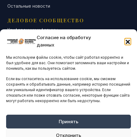
Остальные новости
ДЕЛОВОЕ СООБЩЕСТВО
Конференции и форумы
Согласие на обработку
Бизнес-клубы и ассоциации
данных
Остальные новости
Мы используем файлы cookie, чтобы сайт работал корректно и
АНАЛИТИКА И СТАТИСТИКА
был удобнее для вас. Они помогают запоминать ваши настройки и
понимать, как вы пользуетесь сайтом.
Если вы согласитесь на использование cookie, мы сможем
ARTICLES IN ENGLISH
сохранять и обрабатывать данные, например историю посещений
или уникальный идентификатор вашего устройства. Если
отказаться или позже отозвать согласие, некоторые функции сайта
могут работать некорректно или быть недоступны.
НАВИГАЦИЯ
Архив материалов
Рекламные услуги
Принять
Оплата онлайн
Отклонить