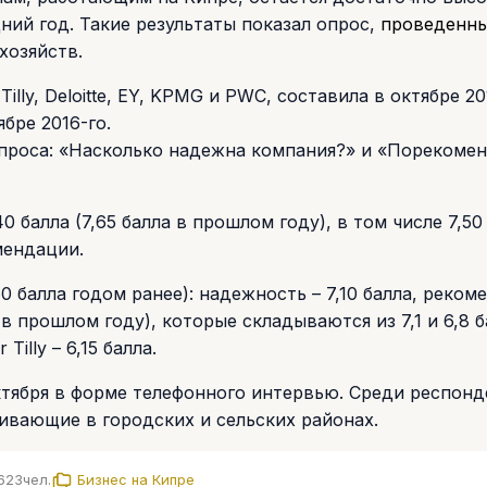
ний год. Такие результаты показал опрос,
проведенн
хозяйств.
lly, Deloitte, EY, KPMG и PWC, составила в октябре 20
ябре 2016-го.
проса: «Насколько надежна компания?» и «Порекомен
0 балла (7,65 балла в прошлом году), в том числе 7,50
мендации.
 балла годом ранее): надежность – 7,10 балла, реком
а в прошлом году), которые складываются из 7,1 и 6,8 
illy – 6,15 балла.
октября в форме телефонного интервью. Среди респон
ивающие в городских и сельских районах.
623
чел.
Бизнес на Кипре