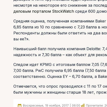
несмотря на некоторое его снижение за послед
деловым порталом StockWatch
среди 600 домо
Средняя оценка, полученная компаниями Baker Ti
6,85 балла из 10 по сравнению с 7,23 балла в но
Респонденты должны были ответить на два во
вы ее?».
Наивысший балл получила компания Deloitte: 7,4
надежность и 7,30 балла – как объект для реко
Следом идет KPMG с итоговым баллом 7,05 (7,60
7,00 балла. PwC получила 6,95 балла (7,50 балл
соответственно. Оценка EY – 6,70 балла, а Baker T
Отмечается, что опрос проводился с 11 по 17 
были мужчины и женщины старше 18 лет, прож
Воскресенье, 19 ноября, 2017 | 06:00
Прочитали:
2