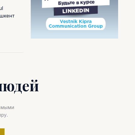
ul
ашкент
людей
самыми
ру.