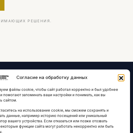
НИМАЮЩИХ РЕШЕНИЯ.
Согласие на обработку данных
ЛОГИИ И
ARTICLES IN
уем файлы cookie, чтобы сайт работал корректно и был удобнее
ВАЦИИ
ENGLISH
ни помогают запоминать ваши настройки и понимать, как вы
ь сайтом.
 исследования
гласитесь на использование cookie, мы сможем сохранять и
кономика
НАВИГАЦИЯ
ать данные, например историю посещений или уникальный
новости
тор вашего устройства. Если отказаться или позже отозвать
Архив материалов
некоторые функции сайта могут работать некорректно или быть
ы.
Рекламные услуги