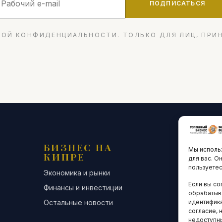
ПОДПИСАТЬСЯ
ОЙ КОНФИДЕНЦИАЛЬНОСТИ. ТОЛЬКО ДЛЯ ЛИЦ, ПРИ
БИЗНЕС НА
ТЕХНО
Мы использ
КИПРЕ
ИННО
для вас. О
пользуетес
Экономика и рынки
Стартапы и
Если вы со
Финансы и инвестиции
Цифровая э
обрабатыв
Остальные новости
Остальные 
идентифика
согласие, 
недоступн