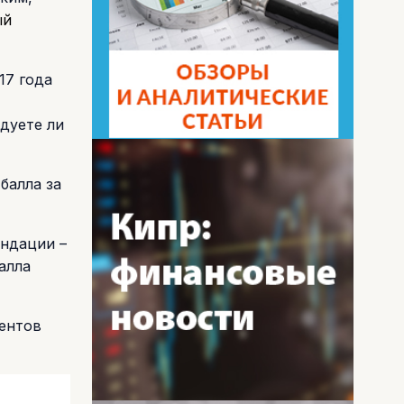
ый
17 года
дуете ли
 балла за
ендации –
балла
дентов