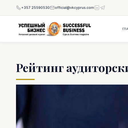
+357 25590530
official@vkcyprus.com
ГЛ
Рейтинг аудиторск