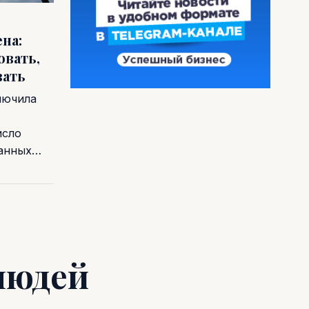
на:
овать,
вать
лючила
исло
ванных…
людей