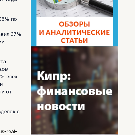
106% по
авил 37%
ми
кта
овом
9% всех
 и
ти от
сделок с
us-real-