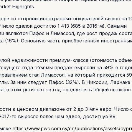
rket Highlights.
ипре со стороны иностранных покупателей вырос на 
исло сделок достигло 1 413 (685 в 2016-м). Самыми
и являются Пафос и Лимассол, где рост продаж сост
ка (16%). Основную часть приобретенных иностранны
жилой недвижимости премиум-класса (стоимость объе
 текущего года объемы продаж выросли на 59% в год
правлением стал Лимассол, на который приходится 5
ллы. За ним следует Пафос (32%). В Никосии, Ларнаке
а: в этих регионах за год продается в общей сложнос
ти в ценовом диапазоне от 2 до 3 млн евро. Число 
2017-го выросло более чем вдвое, достигнув 89.
сылке
https://www.pwc.com.cy/en/publications/assets/cypr