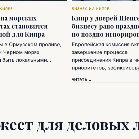
 КИПРЕ
БИЗНЕС НА КИПРЕ
 на морских
Кипр у дверей Шенге
тах становится
бизнесу рано праздн
мой для Кипра
но поздно игнориро
ы в Ормузском проливе,
Европейская комиссия вк
и Черном морях
завершение процесса
и быть локальными…
присоединения Кипра в ч
приоритетов, зафиксиро
ЧИТАТЬ →
жест для деловых 