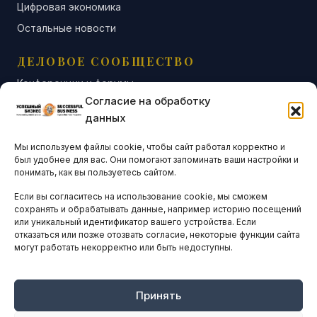
Цифровая экономика
Остальные новости
ДЕЛОВОЕ СООБЩЕСТВО
Конференции и форумы
Согласие на обработку
Бизнес-клубы и ассоциации
данных
Остальные новости
Мы используем файлы cookie, чтобы сайт работал корректно и
АНАЛИТИКА И СТАТИСТИКА
был удобнее для вас. Они помогают запоминать ваши настройки и
понимать, как вы пользуетесь сайтом.
Если вы согласитесь на использование cookie, мы сможем
ARTICLES IN ENGLISH
сохранять и обрабатывать данные, например историю посещений
или уникальный идентификатор вашего устройства. Если
отказаться или позже отозвать согласие, некоторые функции сайта
могут работать некорректно или быть недоступны.
НАВИГАЦИЯ
Архив материалов
Рекламные услуги
Принять
Оплата онлайн