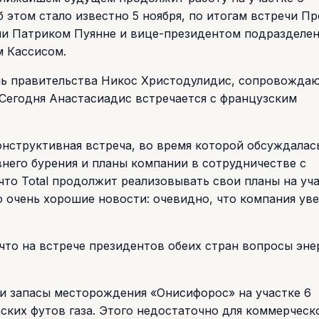
 этом стало известно 5 ноября, по итогам встречи П
ии Патриком Пуянне и вице-президентом подразделен
 Кассисом.
ль правительства Никос Христодулидис, сопровожда
Сегодня Анастасиадис встречается с французским
онструктивная встреча, во время которой обсуждалас
внего бурения и планы компании в сотрудничестве с
 что Total продолжит реализовывать свои планы на уча
о очень хорошие новости: очевидно, что компания уве
что на встрече президентов обеих стран вопросы эне
ки запасы месторождения «Онисифорос» на участке 6
ских футов газа. Этого недостаточно для коммерческ