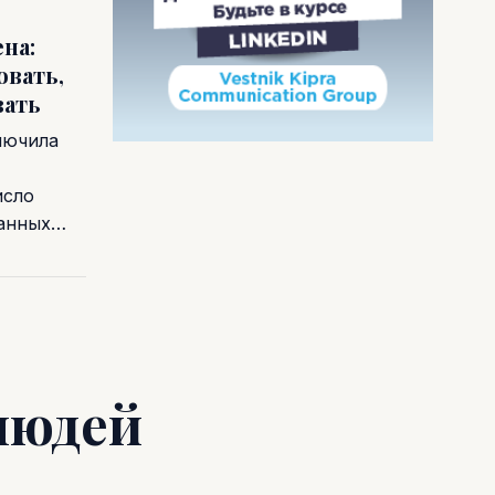
на:
овать,
вать
лючила
исло
ванных…
людей