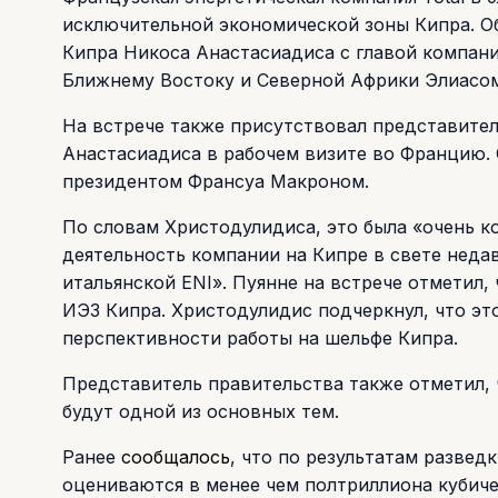
исключительной экономической зоны Кипра. Об
Кипра Никоса Анастасиадиса с главой компан
Ближнему Востоку и Северной Африки Элиасом
На встрече также присутствовал представите
Анастасиадиса в рабочем визите во Францию. 
президентом Франсуа Макроном.
По словам Христодулидиса, это была «очень к
деятельность компании на Кипре в свете неда
итальянской ENI». Пуянне на встрече отметил,
ИЭЗ Кипра. Христодулидис подчеркнул, что эт
перспективности работы на шельфе Кипра.
Представитель правительства также отметил, 
будут одной из основных тем.
Ранее
сообщалось
, что по результатам развед
оцениваются в менее чем полтриллиона кубиче