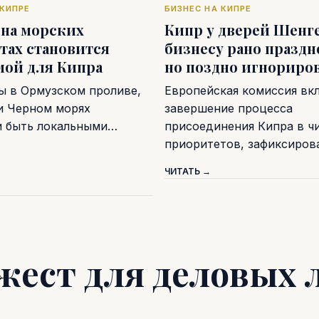
 КИПРЕ
БИЗНЕС НА КИПРЕ
 на морских
Кипр у дверей Шенге
тах становится
бизнесу рано праздн
мой для Кипра
но поздно игнориро
ы в Ормузском проливе,
Европейская комиссия вк
и Черном морях
завершение процесса
и быть локальными…
присоединения Кипра в ч
приоритетов, зафиксиро
ЧИТАТЬ →
жест для деловых 