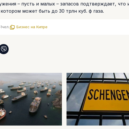
жения – пусть и малых – запасов подтверждает, что 
 котором может быть до 30 трлн куб. ф газа.
51
чел.
Бизнес на Кипре