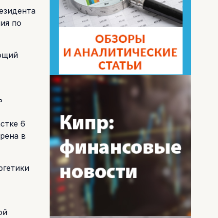
резидента
ия по
ющий
ь
стке 6
рена в
ргетики
ой