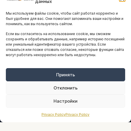
данных
Остальные новости
Мы используем файлы cookie, чтобы сайт работал корректно и
АНАЛИТИКА И СТАТИСТИКА
был удобнее для вас. Они помогают запоминать ваши настройки и
понимать, как вы пользуетесь сайтом.
Если вы согласитесь на использование cookie, мы сможем
ARTICLES IN ENGLISH
сохранять и обрабатывать данные, например историю посещений
или уникальный идентификатор вашего устройства. Если
отказаться или позже отозвать согласие, некоторые функции сайта
могут работать некорректно или быть недоступны.
НАВИГАЦИЯ
Архив материалов
Рекламные услуги
Принять
Оплата онлайн
Отклонить
ПРАВОВАЯ ИНФОРМАЦИЯ
Настройки
Terms And Conditions
Privacy Policy
Privacy Policy
Privacy Policy
About