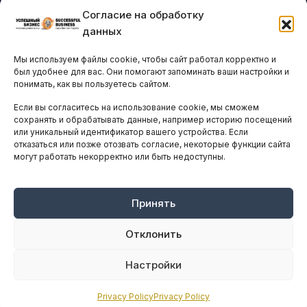
АНАЛИТИКА И СТАТИСТИКА
Согласие на обработку
данных
ARTICLES IN ENGLISH
Мы используем файлы cookie, чтобы сайт работал корректно и
был удобнее для вас. Они помогают запоминать ваши настройки и
понимать, как вы пользуетесь сайтом.
НАВИГАЦИЯ
Если вы согласитесь на использование cookie, мы сможем
Архив материалов
сохранять и обрабатывать данные, например историю посещений
Рекламные услуги
или уникальный идентификатор вашего устройства. Если
отказаться или позже отозвать согласие, некоторые функции сайта
Оплата онлайн
могут работать некорректно или быть недоступны.
ПРАВОВАЯ ИНФОРМАЦИЯ
Принять
Terms And Conditions
Privacy Policy
Отклонить
About
Настройки
Sources We Use
Privacy Policy
Privacy Policy