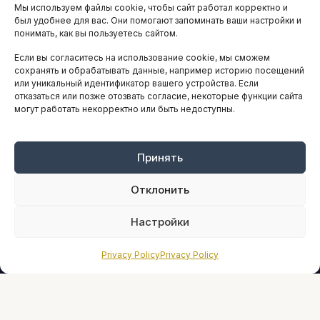
Мы используем файлы cookie, чтобы сайт работал корректно и
АНАЛИТИКА И СТАТИСТИКА
был удобнее для вас. Они помогают запоминать ваши настройки и
понимать, как вы пользуетесь сайтом.
Если вы согласитесь на использование cookie, мы сможем
ARTICLES IN ENGLISH
сохранять и обрабатывать данные, например историю посещений
или уникальный идентификатор вашего устройства. Если
отказаться или позже отозвать согласие, некоторые функции сайта
могут работать некорректно или быть недоступны.
НАВИГАЦИЯ
Архив материалов
Рекламные услуги
Принять
Оплата онлайн
Отклонить
ПРАВОВАЯ ИНФОРМАЦИЯ
Настройки
Terms And Conditions
Privacy Policy
Privacy Policy
Privacy Policy
About
Sources We Use