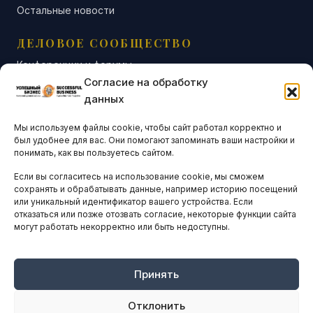
Остальные новости
ДЕЛОВОЕ СООБЩЕСТВО
Конференции и форумы
Согласие на обработку
Бизнес-клубы и ассоциации
данных
Остальные новости
Мы используем файлы cookie, чтобы сайт работал корректно и
АНАЛИТИКА И СТАТИСТИКА
был удобнее для вас. Они помогают запоминать ваши настройки и
понимать, как вы пользуетесь сайтом.
Если вы согласитесь на использование cookie, мы сможем
ARTICLES IN ENGLISH
сохранять и обрабатывать данные, например историю посещений
или уникальный идентификатор вашего устройства. Если
отказаться или позже отозвать согласие, некоторые функции сайта
могут работать некорректно или быть недоступны.
НАВИГАЦИЯ
Архив материалов
Рекламные услуги
Принять
Оплата онлайн
Отклонить