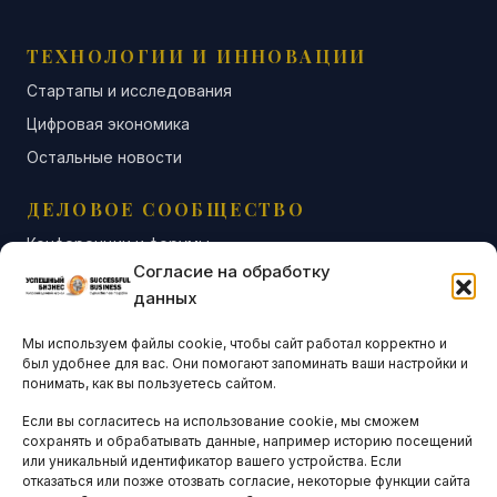
ТЕХНОЛОГИИ И ИННОВАЦИИ
Стартапы и исследования
Цифровая экономика
Остальные новости
ДЕЛОВОЕ СООБЩЕСТВО
Конференции и форумы
Согласие на обработку
Бизнес-клубы и ассоциации
данных
Остальные новости
Мы используем файлы cookie, чтобы сайт работал корректно и
АНАЛИТИКА И СТАТИСТИКА
был удобнее для вас. Они помогают запоминать ваши настройки и
понимать, как вы пользуетесь сайтом.
Если вы согласитесь на использование cookie, мы сможем
ARTICLES IN ENGLISH
сохранять и обрабатывать данные, например историю посещений
или уникальный идентификатор вашего устройства. Если
отказаться или позже отозвать согласие, некоторые функции сайта