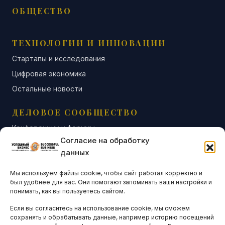
ОБЩЕСТВО
ТЕХНОЛОГИИ И ИННОВАЦИИ
Стартапы и исследования
Цифровая экономика
Остальные новости
ДЕЛОВОЕ СООБЩЕСТВО
Конференции и форумы
Согласие на обработку
Бизнес-клубы и ассоциации
данных
Остальные новости
Мы используем файлы cookie, чтобы сайт работал корректно и
АНАЛИТИКА И СТАТИСТИКА
был удобнее для вас. Они помогают запоминать ваши настройки и
понимать, как вы пользуетесь сайтом.
Если вы согласитесь на использование cookie, мы сможем
ARTICLES IN ENGLISH
сохранять и обрабатывать данные, например историю посещений