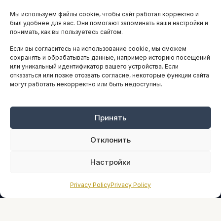
Мы используем файлы cookie, чтобы сайт работал корректно и
АНАЛИТИКА И СТАТИСТИКА
был удобнее для вас. Они помогают запоминать ваши настройки и
понимать, как вы пользуетесь сайтом.
Если вы согласитесь на использование cookie, мы сможем
ARTICLES IN ENGLISH
сохранять и обрабатывать данные, например историю посещений
или уникальный идентификатор вашего устройства. Если
отказаться или позже отозвать согласие, некоторые функции сайта
могут работать некорректно или быть недоступны.
НАВИГАЦИЯ
Архив материалов
Рекламные услуги
Принять
Оплата онлайн
Отклонить
ПРАВОВАЯ ИНФОРМАЦИЯ
Настройки
Terms And Conditions
Privacy Policy
Privacy Policy
Privacy Policy
About
Sources We Use