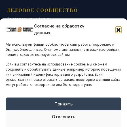
ДЕЛОВОЕ СООБЩЕСТВО
Конференции и форумы
Согласие на обработку
Бизнес-клубы и ассоциации
данных
Остальные новости
Мы используем файлы cookie, чтобы сайт работал корректно и
АНАЛИТИКА И СТАТИСТИКА
был удобнее для вас. Они помогают запоминать ваши настройки и
понимать, как вы пользуетесь сайтом.
Если вы согласитесь на использование cookie, мы сможем
ARTICLES IN ENGLISH
сохранять и обрабатывать данные, например историю посещений
или уникальный идентификатор вашего устройства. Если
отказаться или позже отозвать согласие, некоторые функции сайта
НАВИГАЦИЯ
могут работать некорректно или быть недоступны.
Архив материалов
Рекламные услуги
Принять
Оплата онлайн
Отклонить
ПРАВОВАЯ ИНФОРМАЦИЯ