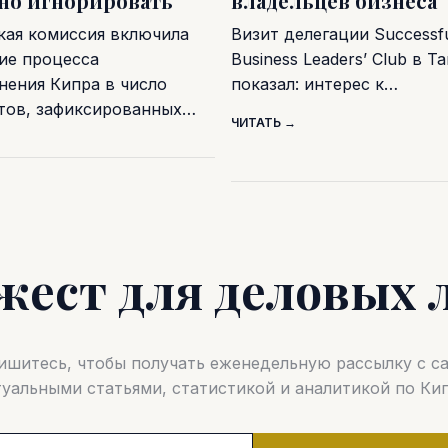
дно игнорировать
владельцев бизнеса
кая комиссия включила
Визит делегации Successf
ие процесса
Business Leaders’ Club в Т
нения Кипра в число
показал: интерес к…
тов, зафиксированных…
ЧИТАТЬ →
жест для деловых 
шитесь, чтобы получать еженедельную рассылку с 
туальными статьями, статистикой и аналитикой по Кип