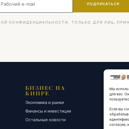
ПОДПИСАТЬСЯ
ОЙ КОНФИДЕНЦИАЛЬНОСТИ. ТОЛЬКО ДЛЯ ЛИЦ, ПРИ
БИЗНЕС НА
ТЕХНО
Мы использ
КИПРЕ
ИННО
для вас. О
пользуетес
Экономика и рынки
Стартапы и
Если вы со
Финансы и инвестиции
Цифровая э
обрабатыв
Остальные новости
Остальные 
идентифика
согласие, 