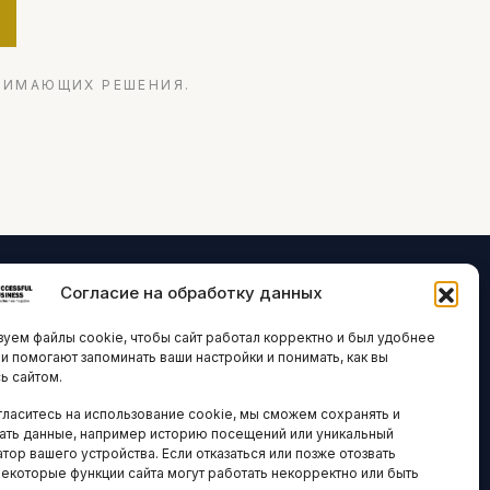
НИМАЮЩИХ РЕШЕНИЯ.
Согласие на обработку данных
ЛОГИИ И
ARTICLES IN
уем файлы cookie, чтобы сайт работал корректно и был удобнее
ВАЦИИ
ENGLISH
ни помогают запоминать ваши настройки и понимать, как вы
ь сайтом.
 исследования
гласитесь на использование cookie, мы сможем сохранять и
кономика
НАВИГАЦИЯ
ать данные, например историю посещений или уникальный
новости
тор вашего устройства. Если отказаться или позже отозвать
Архив материалов
некоторые функции сайта могут работать некорректно или быть