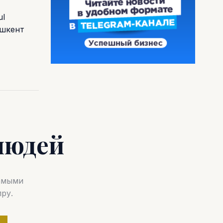
ul
ашкент
людей
самыми
ру.