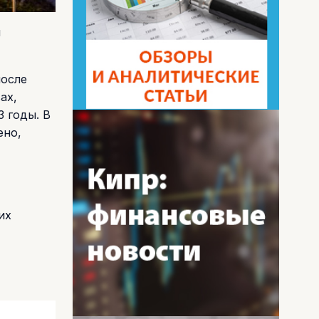
и
после
ах,
3 годы. В
ено,
их