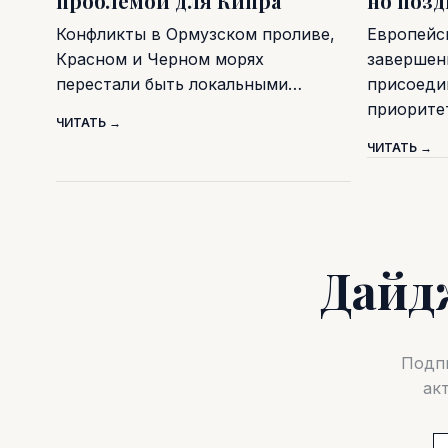
проблемой для Кипра
но поз
Конфликты в Ормузском проливе,
Европейс
Красном и Черном морях
завершен
перестали быть локальными…
присоеди
приорите
ЧИТАТЬ →
ЧИТАТЬ →
Дайд
Подпи
ак