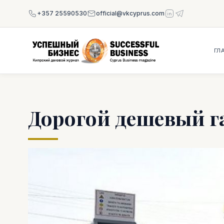
+357 25590530
official@vkcyprus.com
ГЛ
Дорогой дешевый га