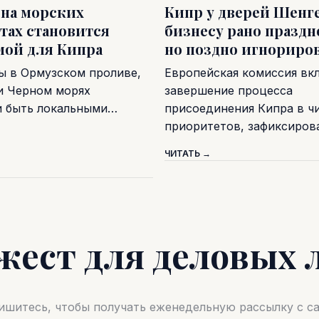
 на морских
Кипр у дверей Шенге
тах становится
бизнесу рано праздн
мой для Кипра
но поздно игнориро
ы в Ормузском проливе,
Европейская комиссия вк
и Черном морях
завершение процесса
и быть локальными…
присоединения Кипра в ч
приоритетов, зафиксиро
ЧИТАТЬ →
жест для деловых 
шитесь, чтобы получать еженедельную рассылку с 