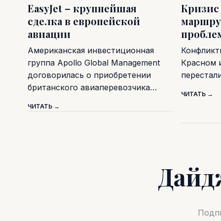
EasyJet – крупнейшая
Кризис
сделка в европейской
маршру
авиации
пробле
Американская инвестиционная
Конфликт
группа Apollo Global Management
Красном 
договорилась о приобретении
перестал
британского авиаперевозчика…
ЧИТАТЬ →
ЧИТАТЬ →
Дайд
Подпи