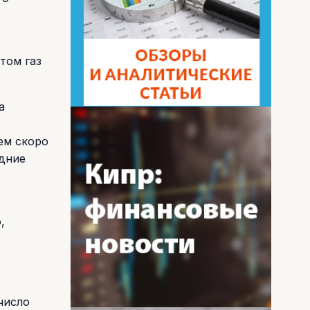
том газ
а
ем скоро
едние
,
число