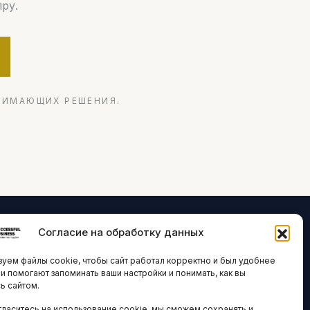
ру.
НИМАЮЩИХ РЕШЕНИЯ.
Согласие на обработку данных
ЛОГИИ И
ARTICLES IN
уем файлы cookie, чтобы сайт работал корректно и был удобнее
ВАЦИИ
ENGLISH
ни помогают запоминать ваши настройки и понимать, как вы
ь сайтом.
 исследования
гласитесь на использование cookie, мы сможем сохранять и