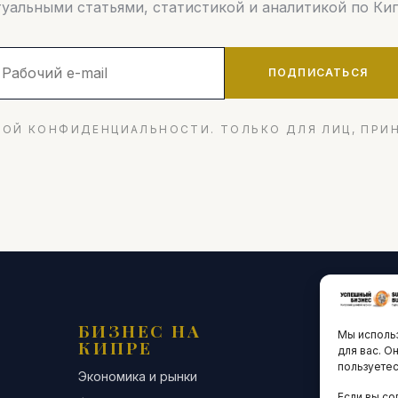
туальными статьями, статистикой и аналитикой по Кип
ПОДПИСАТЬСЯ
ОЙ КОНФИДЕНЦИАЛЬНОСТИ. ТОЛЬКО ДЛЯ ЛИЦ, ПРИ
БИЗНЕС НА
ТЕХНО
Мы использ
КИПРЕ
ИННО
для вас. О
пользуетес
Экономика и рынки
Стартапы и
Если вы со