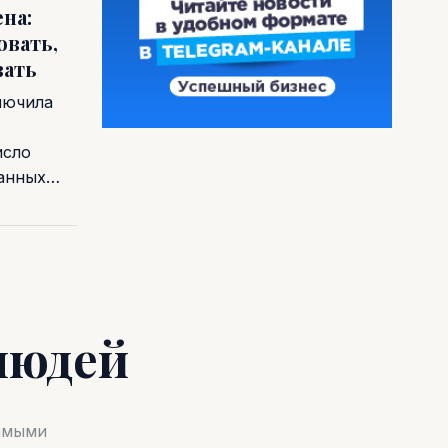
на:
овать,
вать
лючила
исло
ванных…
людей
самыми