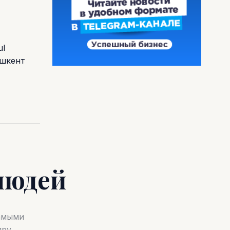
ul
ашкент
людей
самыми
ру.