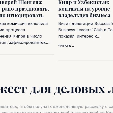
дверей Шенгена:
Кипр и Узбекистан:
 рано праздновать,
контакты на уровне
дно игнорировать
владельцев бизнеса
кая комиссия включила
Визит делегации Successf
ие процесса
Business Leaders’ Club в Т
нения Кипра в число
показал: интерес к…
тов, зафиксированных…
ЧИТАТЬ →
жест для деловых 
шитесь, чтобы получать еженедельную рассылку с 
туальными статьями, статистикой и аналитикой по Кип