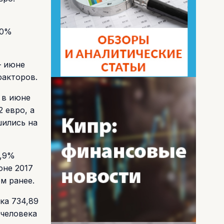
20%
– июне
факторов.
 в июне
 евро, а
шились на
0,9%
юне 2017
м ранее.
ка 734,89
 человека