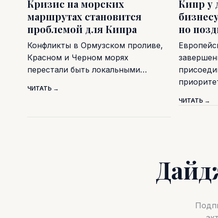
Кризис на морских
Кипр у 
маршрутах становится
бизнесу
проблемой для Кипра
но поз
Конфликты в Ормузском проливе,
Европейс
Красном и Черном морях
завершен
перестали быть локальными…
присоеди
приорите
ЧИТАТЬ →
ЧИТАТЬ →
Дайд
Подпи
ак